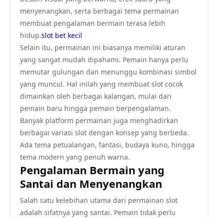
menyenangkan, serta berbagai tema permainan
membuat pengalaman bermain terasa lebih
hidup.
slot bet kecil
Selain itu, permainan ini biasanya memiliki aturan
yang sangat mudah dipahami. Pemain hanya perlu
memutar gulungan dan menunggu kombinasi simbol
yang muncul. Hal inilah yang membuat slot cocok
dimainkan oleh berbagai kalangan, mulai dari
pemain baru hingga pemain berpengalaman.
Banyak platform permainan juga menghadirkan
berbagai variasi slot dengan konsep yang berbeda.
Ada tema petualangan, fantasi, budaya kuno, hingga
tema modern yang penuh warna.
Pengalaman Bermain yang
Santai dan Menyenangkan
Salah satu kelebihan utama dari permainan slot
adalah sifatnya yang santai. Pemain tidak perlu