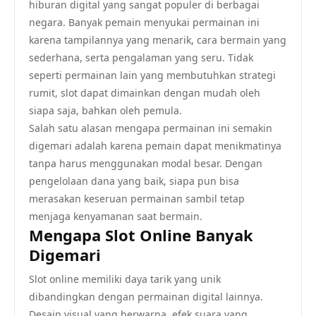
hiburan digital yang sangat populer di berbagai
negara. Banyak pemain menyukai permainan ini
karena tampilannya yang menarik, cara bermain yang
sederhana, serta pengalaman yang seru. Tidak
seperti permainan lain yang membutuhkan strategi
rumit, slot dapat dimainkan dengan mudah oleh
siapa saja, bahkan oleh pemula.
Salah satu alasan mengapa permainan ini semakin
digemari adalah karena pemain dapat menikmatinya
tanpa harus menggunakan modal besar. Dengan
pengelolaan dana yang baik, siapa pun bisa
merasakan keseruan permainan sambil tetap
menjaga kenyamanan saat bermain.
Mengapa Slot Online Banyak
Digemari
Slot online memiliki daya tarik yang unik
dibandingkan dengan permainan digital lainnya.
Desain visual yang berwarna, efek suara yang