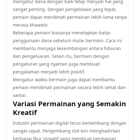
mengatur dana dengan baik tetap menjadi hal yang
sangat penting. Dengan pengelolaan yang tepat,
pemain dapat menikmati permainan lebih lama tanpa
merasa khawatir.
Beberapa pemain biasanya menetapkan batas
penggunaan dana sebelum mulai bermain. Cara ini
membantu menjaga keseimbangan antara hiburan
dan pengeluaran. Selain itu, bermain dengan
pengaturan yang nyaman juga membuat
pengalaman menjadi lebih positif.
Mengatur waktu bermain juga dapat membantu
pemain menikmati permainan secara lebih sehat dan
santai.
Variasi Permainan yang Semakin
Kreatif
Industri permainan digital terus berkembang dengan
sangat cepat. Pengembang slot kini menghadirkan
berbagai fitur inovatif yang membuat permainan