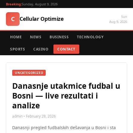
Breaking:
Sunday, August 9, 2026
Sun
C
Cellular Optimize
Aug 9, 2026
HOME
NEWS
BUSINESS
TECHNOLOGY
SPORTS
CASINO
CONTACT
UNCATEGORIZED
Danasnje utakmice fudbal u
Bosni — live rezultati i
analize
admin • February 28, 2026
Danasnji pregled fudbalskih dešavanja u Bosni i sta