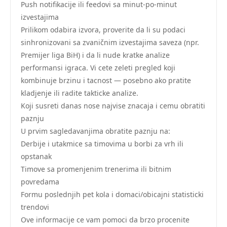
Push notifikacije ili feedovi sa minut-po-minut
izvestajima
Prilikom odabira izvora, proverite da li su podaci
sinhronizovani sa zvaničnim izvestajima saveza (npr.
Premijer liga BiH) i da li nude kratke analize
performansi igraca. Vi cete zeleti pregled koji
kombinuje brzinu i tacnost — posebno ako pratite
kladjenje ili radite takticke analize.
Koji susreti danas nose najvise znacaja i cemu obratiti
paznju
U prvim sagledavanjima obratite paznju na:
Derbije i utakmice sa timovima u borbi za vrh ili
opstanak
Timove sa promenjenim trenerima ili bitnim
povredama
Formu poslednjih pet kola i domaci/obicajni statisticki
trendovi
Ove informacije ce vam pomoci da brzo procenite