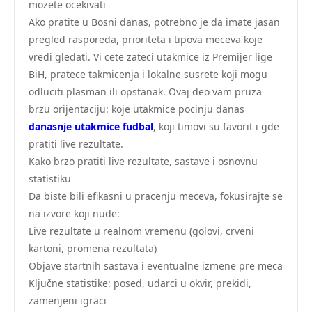
mozete ocekivati
Ako pratite u Bosni danas, potrebno je da imate jasan
pregled rasporeda, prioriteta i tipova meceva koje
vredi gledati. Vi cete zateci utakmice iz Premijer lige
BiH, pratece takmicenja i lokalne susrete koji mogu
odluciti plasman ili opstanak. Ovaj deo vam pruza
brzu orijentaciju: koje utakmice pocinju danas
danasnje utakmice fudbal
, koji timovi su favorit i gde
pratiti live rezultate.
Kako brzo pratiti live rezultate, sastave i osnovnu
statistiku
Da biste bili efikasni u pracenju meceva, fokusirajte se
na izvore koji nude:
Live rezultate u realnom vremenu (golovi, crveni
kartoni, promena rezultata)
Objave startnih sastava i eventualne izmene pre meca
Ključne statistike: posed, udarci u okvir, prekidi,
zamenjeni igraci