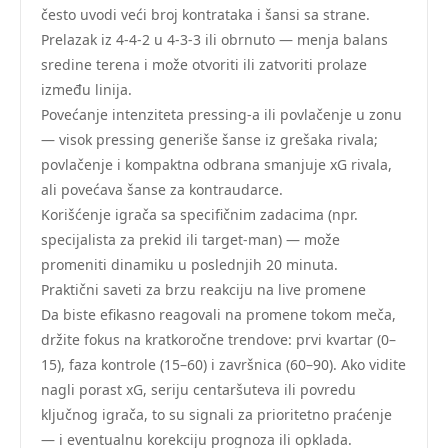
često uvodi veći broj kontrataka i šansi sa strane.
Prelazak iz 4-4-2 u 4-3-3 ili obrnuto — menja balans
sredine terena i može otvoriti ili zatvoriti prolaze
između linija.
Povećanje intenziteta pressing-a ili povlačenje u zonu
— visok pressing generiše šanse iz grešaka rivala;
povlačenje i kompaktna odbrana smanjuje xG rivala,
ali povećava šanse za kontraudarce.
Korišćenje igrača sa specifičnim zadacima (npr.
specijalista za prekid ili target-man) — može
promeniti dinamiku u poslednjih 20 minuta.
Praktični saveti za brzu reakciju na live promene
Da biste efikasno reagovali na promene tokom meča,
držite fokus na kratkoročne trendove: prvi kvartar (0–
15), faza kontrole (15–60) i završnica (60–90). Ako vidite
nagli porast xG, seriju centaršuteva ili povredu
ključnog igrača, to su signali za prioritetno praćenje
— i eventualnu korekciju prognoza ili opklada.