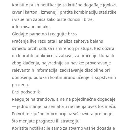
Koristite push notifikacije za kritične događaje (golovi,
crveni kartoni, izmene) i pratite kombinaciju statistike
i vizuelnih zapisa kako biste donosili brze,
informisane odluke.
Gledajte pametno i reagujte brzo
Praćenje live rezultata i analiza zahteva balans
između brzih odluka i smirenog pristupa. Bez obzira
da li pratite utakmice iz zabave, za praćenje kluba ili
zbog klađenja, najvrednije su navike: proveravanje
relevantnih informacija, zadržavanje discipline pri
donošenju odluka i kontinuirano učenje iz sopstvenih
procena.
Brzi podsetnik
Reagujte na trendove, a ne na pojedinačne događaje
— jedno stanje na semaforu ne menja uvek tok meča.
Potvrdite ključne informacije iz više izvora pre nego
što menjate prognozu ili strategiju.
Koristite notifikacije samo za stvarno važne događaje