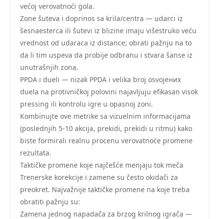
većoj verovatnoći gola.
Zone šuteva i doprinos sa krila/centra — udarci iz
šesnaesterca ili šutevi iz blizine imaju višestruko veću
vrednost od udaraca iz distance; obrati pažnju na to
da li tim uspeva da probije odbranu i stvara šanse iz
unutrašnjih zona.
PPDA i dueli — nizak PPDA i velika broj osvojених
duela na protivničkoj polovini najavljuju efikasan visok
pressing ili kontrolu igre u opasnoj zoni.
Kombinujte ove metrike sa vizuelnim informacijama
(poslednjih 5-10 akcija, prekidi, prekidi u ritmu) kako
biste formirali realnu procenu verovatnoće promene
rezultata.
Taktičke promene koje najčešće menjaju tok meča
Trenerske korekcije i zamene su često okidači za
preokret. Najvažnije taktičke promene na koje treba
obratiti pažnju su:
Zamena jednog napadača za brzog krilnog igrača —