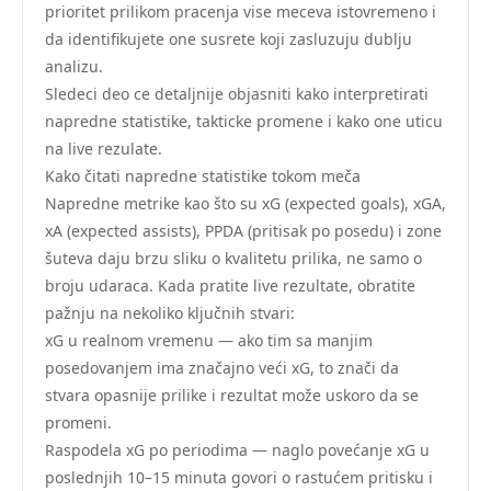
prioritet prilikom pracenja vise meceva istovremeno i
da identifikujete one susrete koji zasluzuju dublju
analizu.
Sledeci deo ce detaljnije objasniti kako interpretirati
napredne statistike, takticke promene i kako one uticu
na live rezulate.
Kako čitati napredne statistike tokom meča
Napredne metrike kao što su xG (expected goals), xGA,
xA (expected assists), PPDA (pritisak po posedu) i zone
šuteva daju brzu sliku o kvalitetu prilika, ne samo o
broju udaraca. Kada pratite live rezultate, obratite
pažnju na nekoliko ključnih stvari:
xG u realnom vremenu — ako tim sa manjim
posedovanjem ima značajno veći xG, to znači da
stvara opasnije prilike i rezultat može uskoro da se
promeni.
Raspodela xG po periodima — naglo povećanje xG u
poslednjih 10–15 minuta govori o rastućem pritisku i